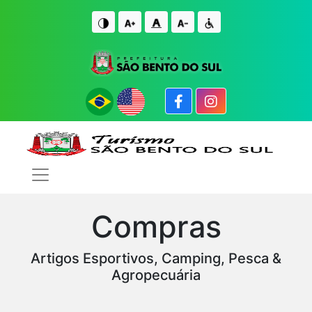
IR PARA O CONTE�DO
IR PARA O FIM DO CONTE�DO
Compras
Artigos Esportivos, Camping, Pesca &
Agropecuária