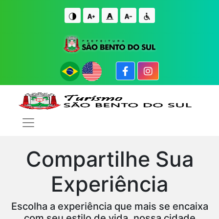
IR PARA O CONTE�DO
IR PARA O FIM DO CONTE�DO
Compartilhe Sua
Experiência
Escolha a experiência que mais se encaixa
com seu estilo de vida, nossa cidade