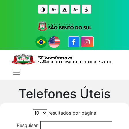
IR PARA O CONTE�DO
IR PARA O FIM DO CONTE�DO
Telefones Úteis
resultados por página
Pesquisar