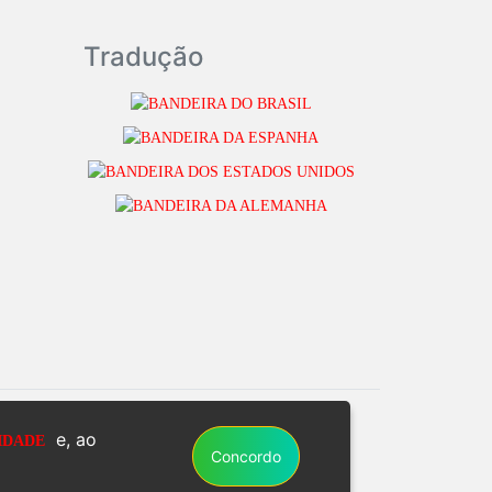
Tradução
e, ao
IDADE
Concordo