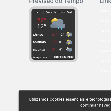
Previsão do Tempo
Lin
INÍCIO
IMAG
NOTÍC
VÍDEO
EXPER
CONT
POLÍT
Utilizamos cookies essenciais e tecnolog
continuar naveg