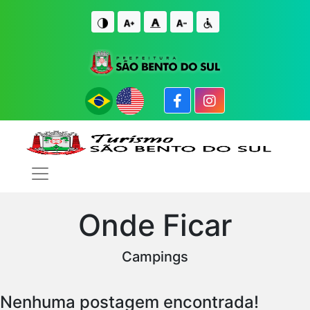
IR PARA O CONTE�DO
IR PARA O FIM DO CONTE�DO
Onde Ficar
Campings
Nenhuma postagem encontrada!