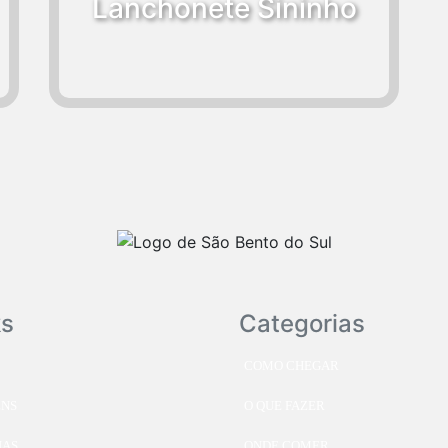
Lanchonete Sininho
ks
Categorias
COMO CHEGAR
ENS
O QUE FAZER
IAS
ONDE COMER