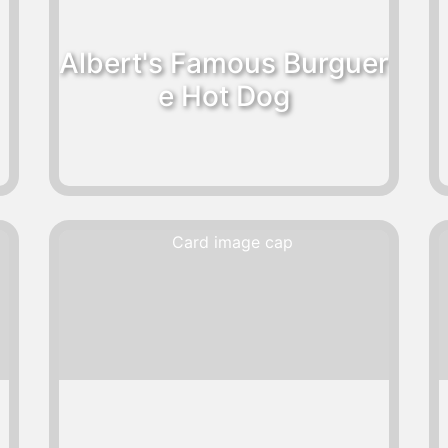
Albert's Famous Burguer
e Hot Dog