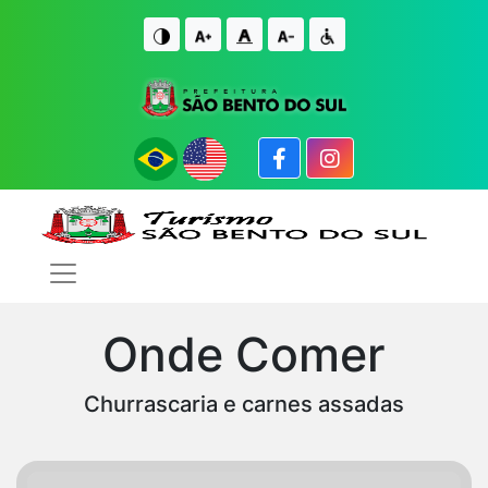
IR PARA O CONTE�DO
IR PARA O FIM DO CONTE�DO
Onde Comer
Churrascaria e carnes assadas